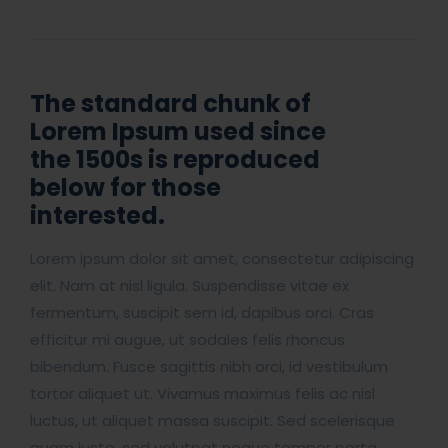
The standard chunk of
Lorem Ipsum used since
the 1500s is reproduced
below for those
interested.
Lorem ipsum dolor sit amet, consectetur adipiscing
elit. Nam at nisl ligula. Suspendisse vitae ex
fermentum, suscipit sem id, dapibus orci. Cras
efficitur mi augue, ut sodales felis rhoncus
bibendum. Fusce sagittis nibh orci, id vestibulum
tortor aliquet ut. Vivamus maximus felis ac nisl
luctus, ut aliquet massa suscipit. Sed scelerisque
quam justo, sed volutpat neque tempor porta.