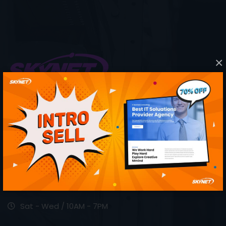
×
The web has changed a lot since Vitaly posted his first
article back in 2006. The team at Smashing has
changed too, as have the things that we bring to our
community onferences, books, and our membershipe.
Contact Us
Sat - Wed / 10AM - 7PM